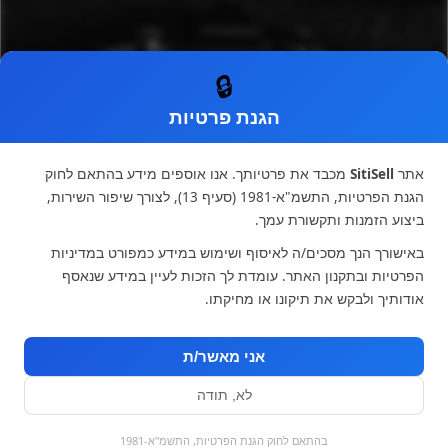
מצלמות
🔒
הגנת פרטיות
מדריך מצלמות מומלצות
ואביזרי מצלמה מומלצים
אתר
SitiSell
מכבד את פרטיותך. אנו אוספים מידע בהתאם לחוק
הגנת הפרטיות, התשמ"א-1981 (סעיף 13), לצורך שיפור השירות,
ביותר 2025
ביצוע הזמנות ותקשורת עמך.
באישורך הנך מסכים/ה לאיסוף ושימוש במידע כמפורט במדיניות
מאת
צלם מקצועי
הפרטיות ובתקנון האתר. עומדת לך הזכות לעיין במידע שנאסף
אודותיך ולבקש את תיקונו או מחיקתו.
מפת אתר
אני מאשר/ת
דף הבית
מצלמות
מדריך מצלמות מומלצות ואביזרי
לא, תודה
מצלמה מומלצים ביותר 2025
בהתאם לחוק הגנת הפרטיות, התשמ"א-1981